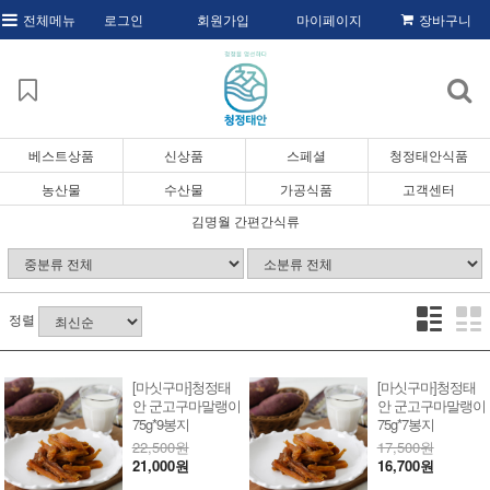
전체메뉴
로그인
회원가입
마이페이지
장바구니
베스트상품
신상품
스페셜
청정태안식품
농산물
수산물
가공식품
고객센터
김명월 간편간식류
정렬
[마싯구마]청정태
[마싯구마]청정태
안 군고구마말랭이
안 군고구마말랭이
75g*9봉지
75g*7봉지
22,500원
17,500원
21,000원
16,700원