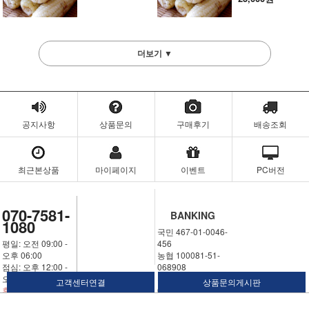
더보기 ▼
공지사항
상품문의
구매후기
배송조회
최근본상품
마이페이지
이벤트
PC버전
070-7581-
BANKING
1080
국민 467-01-0046-
평일: 오전 09:00 -
456
오후 06:00
농협 100081-51-
점심: 오후 12:00 -
068908
오후 01:00
우체국 311324-02-
고객센터연결
상품문의게시판
휴일: 토요일,일요
030250
일,공휴일
예금주: 김명월