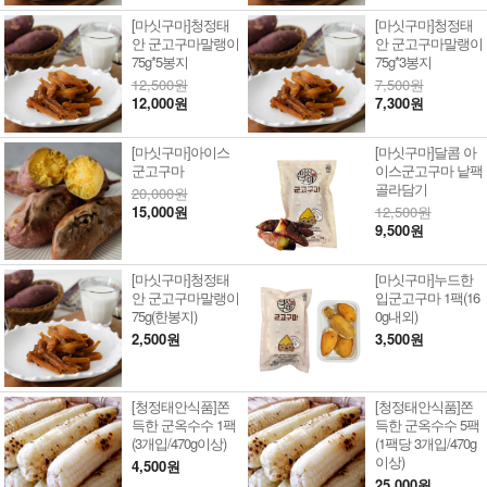
[마싯구마]청정태
[마싯구마]청정태
안 군고구마말랭이
안 군고구마말랭이
75g*5봉지
75g*3봉지
12,500원
7,500원
12,000원
7,300원
[마싯구마]아이스
[마싯구마]달콤 아
군고구마
이스군고구마 낱팩
골라담기
20,000원
15,000원
12,500원
9,500원
[마싯구마]청정태
[마싯구마]누드한
안 군고구마말랭이
입군고구마 1팩(16
75g(한봉지)
0g내외)
2,500원
3,500원
[청정태안식품]쫀
[청정태안식품]쫀
득한 군옥수수 1팩
득한 군옥수수 5팩
(3개입/470g이상)
(1팩당 3개입/470g
이상)
4,500원
25,000원