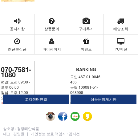
공지사항
상품문의
구매후기
배송조회
최근본상품
마이페이지
이벤트
PC버전
070-7581-
BANKING
1080
국민 467-01-0046-
평일: 오전 09:00 -
456
오후 06:00
농협 100081-51-
점심: 오후 12:00 -
068908
오후 01:00
우체국 311324-02-
고객센터연결
상품문의게시판
휴일: 토요일,일요
030250
일,공휴일
예금주: 김명월
상호명 :
청정태안식품
대표 :
김명월 |
개인정보 보호 책임자 :
김지선