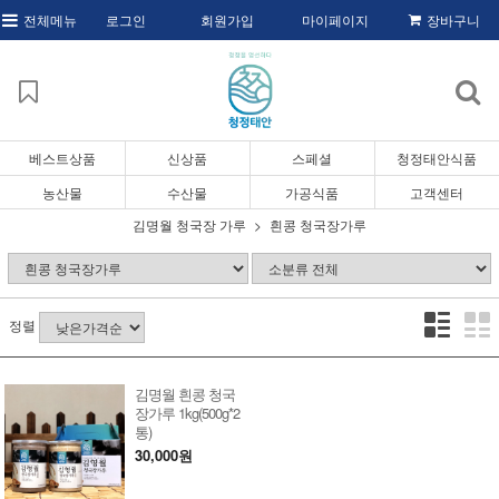
전체메뉴
로그인
회원가입
마이페이지
장바구니
베스트상품
신상품
스페셜
청정태안식품
농산물
수산물
가공식품
고객센터
김명월 청국장 가루
흰콩 청국장가루
정렬
김명월 흰콩 청국
장가루 1kg(500g*2
통)
30,000원