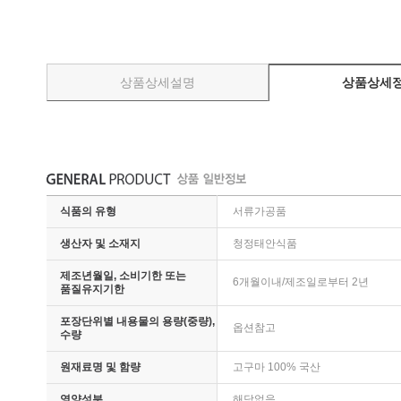
가마솥에 찌고 구운 군옥수수
포근포근 맛있게 구운 군감자
無첨가물 군고구마말랭이
[마싯구마]갓구운 군고구마
상품상세설명
상품상세
[마싯구마]아이스 군고구마
김명월 농산물
바닷물 절임배추
황토 갯바람 호박고구마
황토 갯바람 수미감자
식품의 유형
서류가공품
김명월 수산물
생산자 및 소재지
청정태안식품
생선류
제조년월일, 소비기한 또는
6개월이내/제조일로부터 2년
연체류
품질유지기한
조개류
포장단위별 내용물의 용량(중량),
갑각류
옵션참고
수량
김명월 건어물
원재료명 및 함량
고구마 100% 국산
반건조생선
영양성분
해당없음