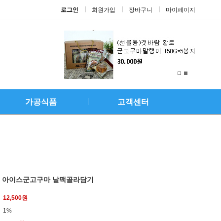
로그인
회원가입
장바구니
마이페이지
가공식품
고객센터
콤 아이스군고구마 낱팩골라담기
12,500원
1%