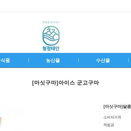
안식품
농산물
수산물
[마싯구마]아이스 군고구마
[마싯구마]달
소비자가격
적립금