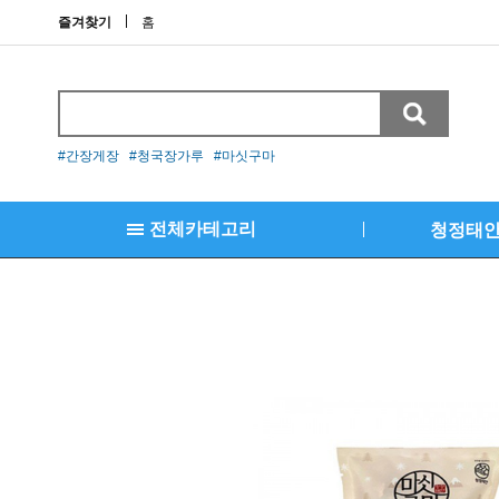
즐겨찾기
홈
#간장게장 #청국장가루 #마싯구마
전체카테고리
청정태
결제란
김명월 새우장
김명월 간장새우장
김명월 양념새우장
김명월 자연산 간장대하장