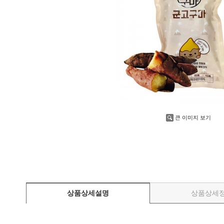
김명월 게장
김명월 간장게장
김명월 양념게장
김명월 돌게간장게장
김명월 우리콩 간장게장
김명월 천일염게장
김명월 간장황게장
김명월 양념황게장
김명월 게장SET
김명월 전복장
큰 이미지 보기
김명월 청국장 가루
흰콩 청국장가루
검정콩 청국장가루
청국장가루SET
흑마늘 품은 검정콩청국장가루
상품상세설명
상품상세
김명월 간편간식류