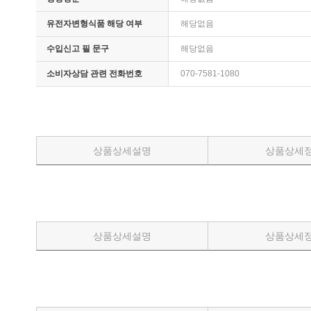
멸치
유전자변형식품 해당 여부
해당없음
감태
수입신고 필 문구
해당없음
김명월 젓갈
소비자상담 관련 전화번호
070-7581-1080
젓갈류
액젓
송화소금/천일염
개펄천일염
상품상세설명
상품상세
송화소금
태안농협쌀
COMMUNITY
상품상세설명
상품상세
공지사항
방송 출연 영상
게 . 시 . 판
주문 배송 문의